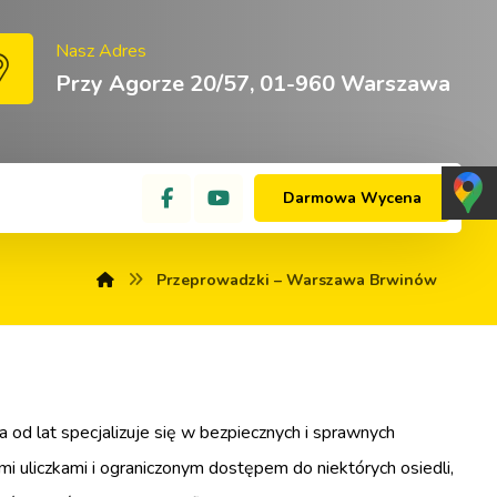
Nasz Adres
Przy Agorze 20/57, 01-960 Warszawa
Darmowa Wycena
Przeprowadzki – Warszawa Brwinów
od lat specjalizuje się w bezpiecznych i sprawnych
 uliczkami i ograniczonym dostępem do niektórych osiedli,