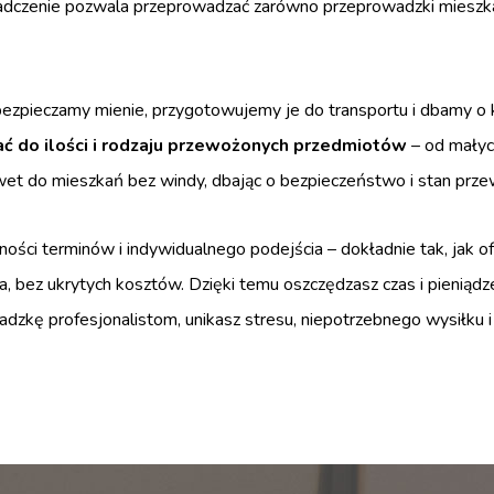
zenie pozwala przeprowadzać zarówno przeprowadzki mieszkań i 
ezpieczamy mienie, przygotowujemy je do transportu i dbamy o k
 do ilości i rodzaju przewożonych przedmiotów
– od małyc
wet do mieszkań bez windy, dbając o bezpieczeństwo i stan prz
ości terminów i indywidualnego podejścia – dokładnie tak, jak
a, bez ukrytych kosztów. Dzięki temu oszczędzasz czas i pieniądz
dzkę profesjonalistom, unikasz stresu, niepotrzebnego wysiłku i