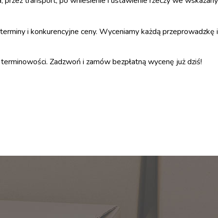
przez transport, po wniesienie i ustawienie rzeczy we wskazany
 terminy i konkurencyjne ceny. Wyceniamy każdą przeprowadzkę i
i terminowości. Zadzwoń i zamów bezpłatną wycenę już dziś!