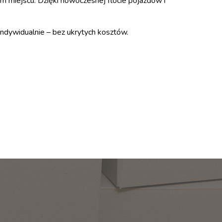
m miejscu. Dzięki nowoczesnej flocie pojazdów i
ndywidualnie – bez ukrytych kosztów.