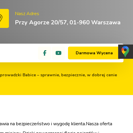
Nasz Adres
Przy Agorze 20/57, 01-960 Warszawa
Darmowa Wycena
prowadzki Babice – sprawnie, bezpiecznie, w dobrej cenie
awia na bezpieczeństwo i wygodę klienta.Nasza oferta