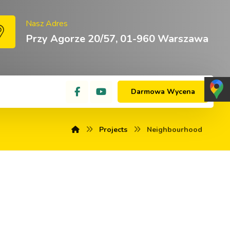
Nasz Adres
Przy Agorze 20/57, 01-960 Warszawa
Darmowa Wycena
Projects
Neighbourhood