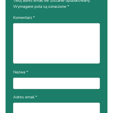
Twój adres email nie zostanie opublikowany.
Wymagane pola są oznaczone
*
Komentarz
*
Nazwa
*
Adres email
*