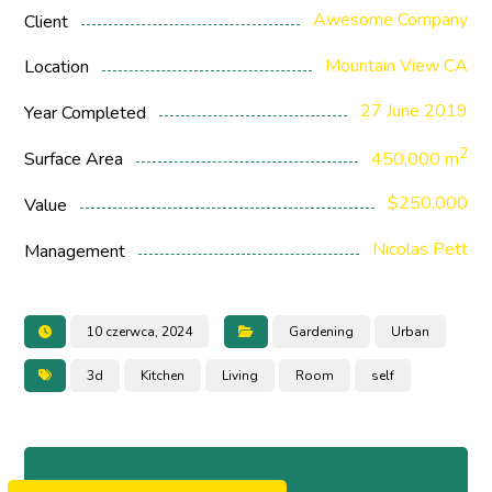
Awesome Company
Client
Mountain View CA
Location
27 June 2019
Year Completed
2
Surface Area
450,000 m
$250.000
Value
Nicolas Pett
Management
10 czerwca, 2024
Gardening
Urban
3d
Kitchen
Living
Room
self